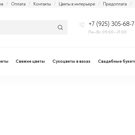
ов
/
Оплата
/
Контакты
/
Цветы в интерьере
/
Предоплата
/
+7 (925) 305-68-7
Пн—Вс 09:00—21:00
веты
Свежие цветы
Сухоцветы в вазах
Свадебные букет