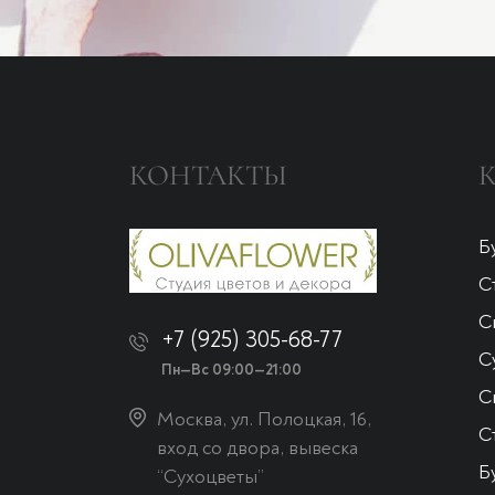
КОНТАКТЫ
Б
С
С
+7 (925) 305-68-77
С
Пн—Вс 09:00—21:00
С
Москва, ул. Полоцкая, 16,
С
вход со двора, вывеска
Б
“Сухоцветы”