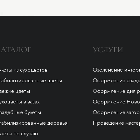
КАТАЛОГ
УСЛУГИ
укеты из сухоцветов
Озеленение интер
табилизированные цветы
Оформление свад
вежие цветы
Оформление дня 
ухоцветы в вазах
Оформление Новог
вадебные букеты
Оформление загор
табилизированные деревья
Проведение масте
укеты по случаю