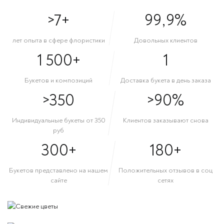
>7+
99,9%
лет опыта в сфере флористики
Довольных клиентов
1 500+
1
Букетов и композиций
Доставка букета в день заказа
>350
>90%
Индивидуальные букеты от 350
Клиентов заказывают снова
руб
300+
180+
Букетов представлено на нашем
Положительных отзывов в соц
сайте
сетях
СВЕЖИЕ ЦВЕТЫ