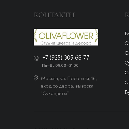
КОНТАКТЫ
Б
С
С
+7 (925) 305-68-77
С
Пн—Вс 09:00—21:00
С
Москва, ул. Полоцкая, 16,
С
вход со двора, вывеска
Б
“Сухоцветы”