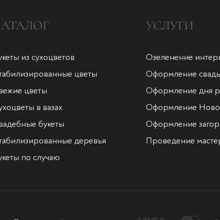
КАТАЛОГ
УСЛУГИ
укеты из сухоцветов
Озеленение интер
табилизированные цветы
Оформление свад
вежие цветы
Оформление дня 
ухоцветы в вазах
Оформление Новог
вадебные букеты
Оформление загор
табилизированные деревья
Проведение масте
укеты по случаю