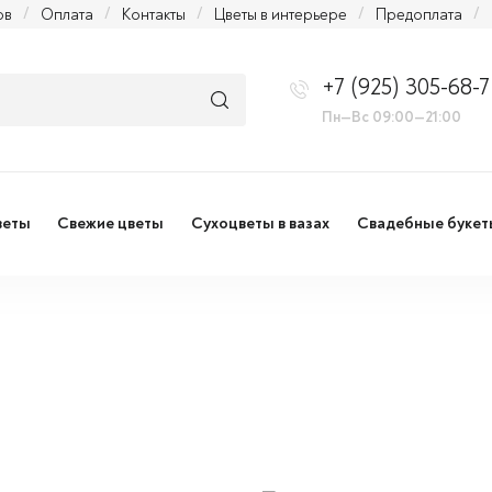
ов
/
Оплата
/
Контакты
/
Цветы в интерьере
/
Предоплата
/
+7 (925) 305-68-7
Пн—Вс 09:00—21:00
веты
Свежие цветы
Сухоцветы в вазах
Свадебные букет