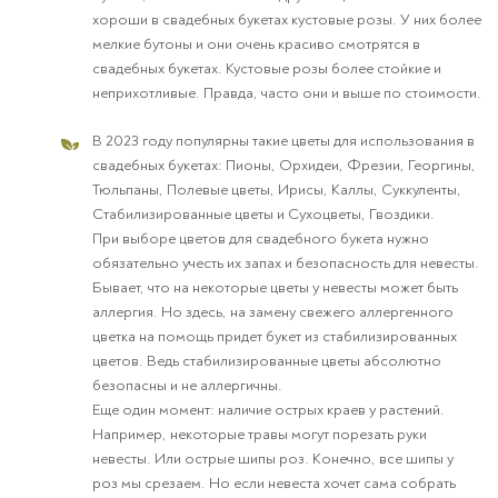
хороши в свадебных букетах кустовые розы. У них более
мелкие бутоны и они очень красиво смотрятся в
свадебных букетах. Кустовые розы более стойкие и
неприхотливые. Правда, часто они и выше по стоимости.
В 2023 году популярны такие цветы для использования в
свадебных букетах: Пионы, Орхидеи, Фрезии, Георгины,
Тюльпаны, Полевые цветы, Ирисы, Каллы, Суккуленты,
Стабилизированные цветы и Сухоцветы, Гвоздики.
При выборе цветов для свадебного букета нужно
обязательно учесть их запах и безопасность для невесты.
Бывает, что на некоторые цветы у невесты может быть
аллергия. Но здесь, на замену свежего аллергенного
цветка на помощь придет букет из стабилизированных
цветов. Ведь стабилизированные цветы абсолютно
безопасны и не аллергичны.
Еще один момент: наличие острых краев у растений.
Например, некоторые травы могут порезать руки
невесты. Или острые шипы роз. Конечно, все шипы у
роз мы срезаем. Но если невеста хочет сама собрать