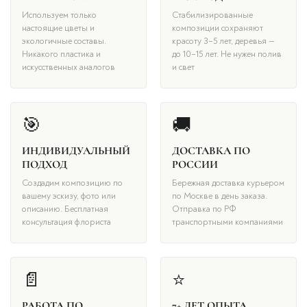
Используем только
Стабилизированные
настоящие цветы и
композиции сохраняют
экологичные составы.
красоту 3–5 лет, деревья —
Никакого пластика и
до 10–15 лет. Не нужен полив
искусственных аналогов
и свет
🎯
🚚
ИНДИВИДУАЛЬНЫЙ
ДОСТАВКА ПО
ПОДХОД
РОССИИ
Создадим композицию по
Бережная доставка курьером
вашему эскизу, фото или
по Москве в день заказа.
описанию. Бесплатная
Отправка по РФ
консультация флориста
транспортными компаниями
📄
⭐
РАБОТА ПО
7+ ЛЕТ ОПЫТА