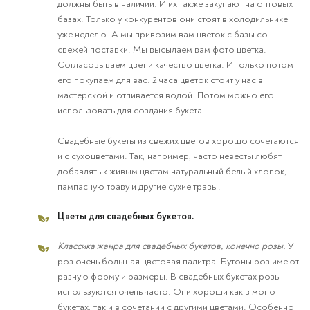
должны быть в наличии. И их также закупают на оптовых
базах. Только у конкурентов они стоят в холодильнике
уже неделю. А мы привозим вам цветок с базы со
свежей поставки. Мы высылаем вам фото цветка.
Согласовываем цвет и качество цветка. И только потом
его покупаем для вас. 2 часа цветок стоит у нас в
мастерской и отпивается водой. Потом можно его
использовать для создания букета.
Свадебные букеты из свежих цветов хорошо сочетаются
и с сухоцветами. Так, например, часто невесты любят
добавлять к живым цветам натуральный белый хлопок,
пампасную траву и другие сухие травы.
Цветы для свадебных букетов.
Классика жанра для свадебных букетов, конечно розы.
У
роз очень большая цветовая палитра. Бутоны роз имеют
разную форму и размеры. В свадебных букетах розы
используются очень часто. Они хороши как в моно
букетах, так и в сочетании с другими цветами. Особенно