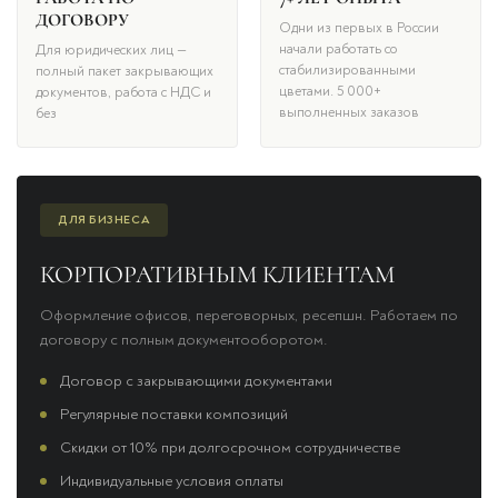
ДОГОВОРУ
Одни из первых в России
начали работать со
Для юридических лиц —
стабилизированными
полный пакет закрывающих
цветами. 5 000+
документов, работа с НДС и
выполненных заказов
без
ДЛЯ БИЗНЕСА
КОРПОРАТИВНЫМ КЛИЕНТАМ
Оформление офисов, переговорных, ресепшн. Работаем по
договору с полным документооборотом.
Договор с закрывающими документами
Регулярные поставки композиций
Скидки от 10% при долгосрочном сотрудничестве
Индивидуальные условия оплаты