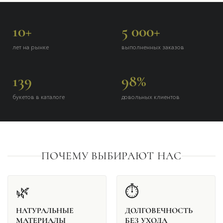
10+
5 000+
лет на рынке
выполненных заказов
139
98%
букетов в каталоге
довольных клиентов
ПОЧЕМУ ВЫБИРАЮТ НАС
🌿
⏱
НАТУРАЛЬНЫЕ
ДОЛГОВЕЧНОСТЬ
МАТЕРИАЛЫ
БЕЗ УХОДА