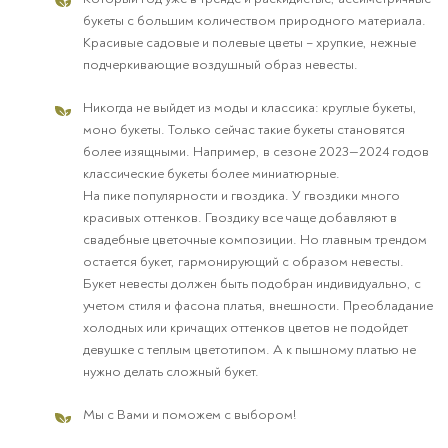
букеты с большим количеством природного материала.
Красивые садовые и полевые цветы – хрупкие, нежные
подчеркивающие воздушный образ невесты.
Никогда не выйдет из моды и классика: круглые букеты,
моно букеты. Только сейчас такие букеты становятся
более изящными. Например, в сезоне 2023—2024 годов
классические букеты более миниатюрные.
На пике популярности и гвоздика. У гвоздики много
красивых оттенков. Гвоздику все чаще добавляют в
свадебные цветочные композиции. Но главным трендом
остается букет, гармонирующий с образом невесты.
Букет невесты должен быть подобран индивидуально, с
учетом стиля и фасона платья, внешности. Преобладание
холодных или кричащих оттенков цветов не подойдет
девушке с теплым цветотипом. А к пышному платью не
нужно делать сложный букет.
Мы с Вами и поможем с выбором!