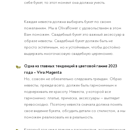
себе букет, то этот момент она должна учесть.
Каждая невеста должна выбирать букет по своим
пожеланиям. Мы в Olivaflower с удовольствием в этом
Вам поможем. Свадебный букет это важный аксессуар в
образе невесты. Свадебный букет должен быть не
просто эстетичным, но и устойчивым, чтобы достойно
выдержать многочасовую свадебную церемонию.
Одна из главных тенденций в цветовой гамме 2023
года – Viva Magenta
.
Но, совсем не обязательно следовать трендам. Образ
невесты, прежде всего, должен быть гармоничным и
подчеркивать ее красоту. Невеста, у которой все
гармонично: платье, прическа, аксессуары — выглядит
превосходно. Поэтому невеста сначала должна понять
свое видение букета, обсудить детали со стилистом, а мы
поможем реализовать их в реальность.
Который год уже в тренде и раскидистые, ассиметричные