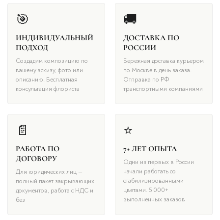
🎯
🚚
ИНДИВИДУАЛЬНЫЙ
ДОСТАВКА ПО
ПОДХОД
РОССИИ
Создадим композицию по
Бережная доставка курьером
вашему эскизу, фото или
по Москве в день заказа.
описанию. Бесплатная
Отправка по РФ
консультация флориста
транспортными компаниями
📄
⭐
РАБОТА ПО
7+ ЛЕТ ОПЫТА
ДОГОВОРУ
Одни из первых в России
начали работать со
Для юридических лиц —
стабилизированными
полный пакет закрывающих
цветами. 5 000+
документов, работа с НДС и
выполненных заказов
без