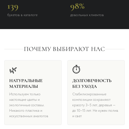
139
98%
букетов в каталоге
довольных клиентов
ПОЧЕМУ ВЫБИРАЮТ НАС
🌿
⏱
НАТУРАЛЬНЫЕ
ДОЛГОВЕЧНОСТЬ
МАТЕРИАЛЫ
БЕЗ УХОДА
Используем только
Стабилизированные
настоящие цветы и
композиции сохраняют
экологичные составы.
красоту 3–5 лет, деревья —
Никакого пластика и
до 10–15 лет. Не нужен полив
искусственных аналогов
и свет