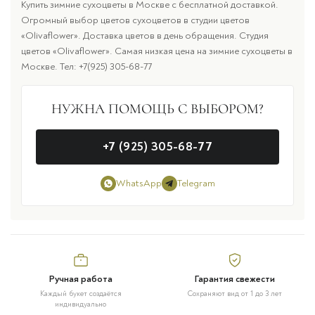
Купить зимние сухоцветы в Москве с бесплатной доставкой.
Огромный выбор цветов сухоцветов в студии цветов
«Olivaflower». Доставка цветов в день обращения. Студия
цветов «Olivaflower». Самая низкая цена на зимние сухоцветы в
Москве. Тел: +7(925) 305-68-77
НУЖНА ПОМОЩЬ С ВЫБОРОМ?
+7 (925) 305-68-77
WhatsApp
Telegram
Ручная работа
Гарантия свежести
Каждый букет создаётся
Сохраняют вид от 1 до 3 лет
индивидуально