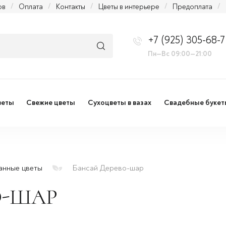
ов
/
Оплата
/
Контакты
/
Цветы в интерьере
/
Предоплата
/
+7 (925) 305-68-7
Пн—Вс 09:00—21:00
веты
Свежие цветы
Сухоцветы в вазах
Свадебные букет
анные цветы
Бансай Дерево-шар
О-ШАР