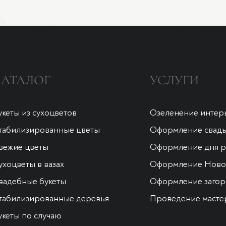
КАТАЛОГ
УСЛУГИ
укеты из сухоцветов
Озеленение интер
табилизированные цветы
Оформление свад
вежие цветы
Оформление дня 
ухоцветы в вазах
Оформление Новог
вадебные букеты
Оформление загор
табилизированные деревья
Проведение масте
укеты по случаю