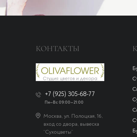
КОНТАКТЫ
Б
С
С
+7 (925) 305-68-77
С
Пн—Вс 09:00—21:00
С
Москва, ул. Полоцкая, 16,
С
вход со двора, вывеска
Б
“Сухоцветы”