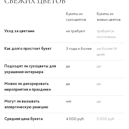
СВЕЖИХ ЦВЕТОВ
Букеты из
Букеты из
сухоцветов
живых цветов
Уход за цветами
не требуют
требуется
постоянно
Как долго простоит букет
3 года и более
не более 14
дней
Подходят ли сухоцветы для
да
да
украшения интерьера
Можно ли декорировать
да
да
мероприятия и праздники
Могут ли вызывать
нет
да
аллергическую реакцию
Средняя цена букета
4 000 руб
5 000 руб