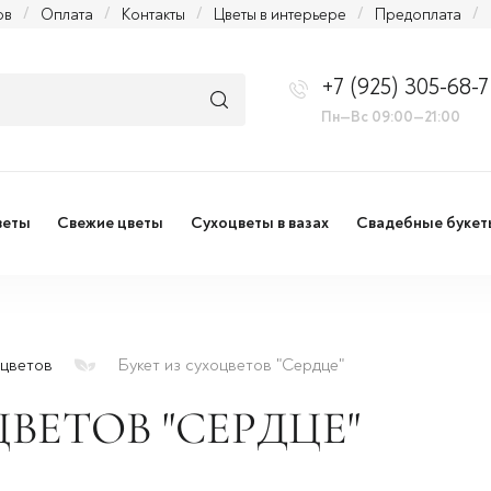
ов
/
Оплата
/
Контакты
/
Цветы в интерьере
/
Предоплата
/
+7 (925) 305-68-7
Пн—Вс 09:00—21:00
веты
Свежие цветы
Сухоцветы в вазах
Свадебные букет
оцветов
Букет из сухоцветов "Сердце"
ВЕТОВ "СЕРДЦЕ"