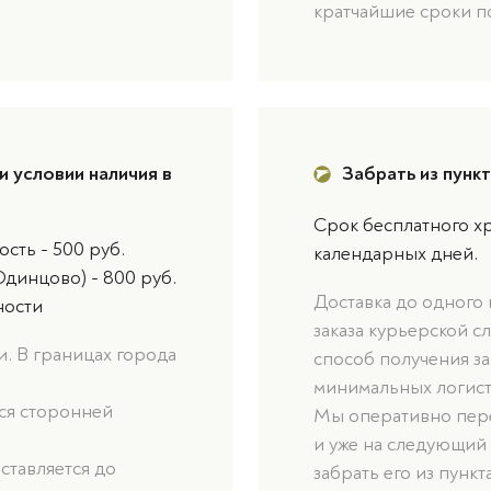
кратчайшие сроки п
и условии наличия в
Забрать из пунк
Срок бесплатного хр
сть - 500 руб.
календарных дней.
Одинцово) - 800 руб.
Доставка до одного
ности
заказа курьерской с
. В границах города
способ получения за
минимальных логист
ься сторонней
Мы оперативно пере
и уже на следующий
оставляется до
забрать его из пункт