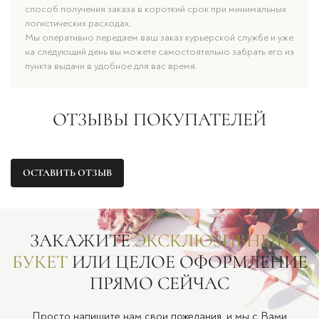
способ получения заказа в короткий срок при минимальных
логистических расходах.
Мы оперативно передаем ваш заказ курьерской службе и уже
на следующий день вы можете самостоятельно забрать его из
пункта выдачи в удобное для вас время.
ОТЗЫВЫ ПОКУПАТЕЛЕЙ
ОСТАВИТЬ ОТЗЫВ
ЗАКАЖИТЕ
ЭКСКЛЮЗИВНЫЙ
БУКЕТ
ИЛИ ЦЕЛОЕ ОФОРМЛЕНИЕ
ПРЯМО СЕЙЧАС
Просто напишите нам свои пожелания, и мы с Вами