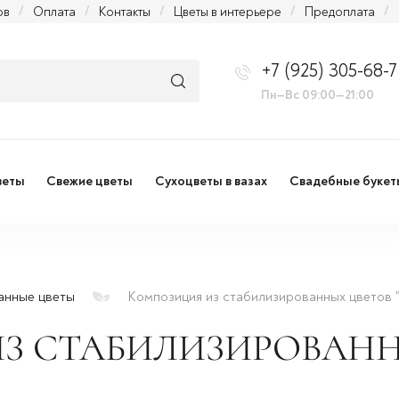
ов
/
Оплата
/
Контакты
/
Цветы в интерьере
/
Предоплата
/
+7 (925) 305-68-7
Пн—Вс 09:00—21:00
веты
Свежие цветы
Сухоцветы в вазах
Свадебные букет
анные цветы
Композиция из стабилизированных цветов 
З СТАБИЛИЗИРОВАНН