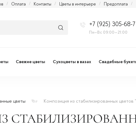
ов
/
Оплата
/
Контакты
/
Цветы в интерьере
/
Предоплата
/
+7 (925) 305-68-7
Пн—Вс 09:00—21:00
веты
Свежие цветы
Сухоцветы в вазах
Свадебные букет
анные цветы
Композиция из стабилизированных цветов 
З СТАБИЛИЗИРОВАНН