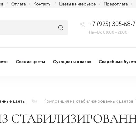
ов
/
Оплата
/
Контакты
/
Цветы в интерьере
/
Предоплата
/
+7 (925) 305-68-7
Пн—Вс 09:00—21:00
веты
Свежие цветы
Сухоцветы в вазах
Свадебные букет
анные цветы
Композиция из стабилизированных цветов 
З СТАБИЛИЗИРОВАНН