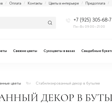
ов
/
Оплата
/
Контакты
/
Цветы в интерьере
/
Предоплата
/
+7 (925) 305-68-7
Пн—Вс 09:00—21:00
веты
Свежие цветы
Сухоцветы в вазах
Свадебные букет
анные цветы
Стабилизированный декор в бутылке
АННЫЙ ДЕКОР В БУТ