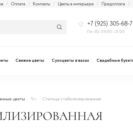
ов
/
Оплата
/
Контакты
/
Цветы в интерьере
/
Предоплата
/
+7 (925) 305-68-7
Пн—Вс 09:00—21:00
веты
Свежие цветы
Сухоцветы в вазах
Свадебные букет
анные цветы
Статица стабилизированная
ИЛИЗИРОВАННАЯ