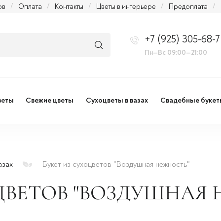
ов
/
Оплата
/
Контакты
/
Цветы в интерьере
/
Предоплата
/
+7 (925) 305-68-7
Пн—Вс 09:00—21:00
веты
Свежие цветы
Сухоцветы в вазах
Свадебные букет
азах
Букет из сухоцветов "Воздушная нежность"
ЦВЕТОВ "ВОЗДУШНАЯ