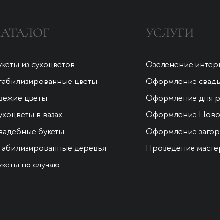
КАТАЛОГ
УСЛУГИ
укеты из сухоцветов
Озеленение интер
табилизированные цветы
Оформление свад
вежие цветы
Оформление дня 
ухоцветы в вазах
Оформление Новог
вадебные букеты
Оформление загор
табилизированные деревья
Проведение масте
укеты по случаю