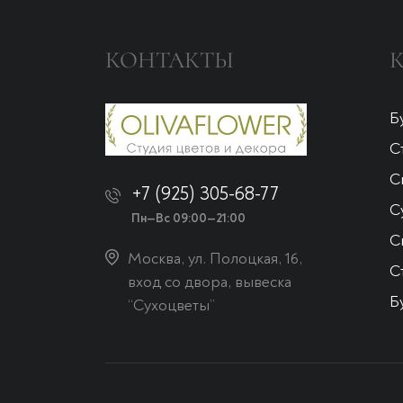
КОНТАКТЫ
Б
С
С
+7 (925) 305-68-77
С
Пн—Вс 09:00—21:00
С
Москва, ул. Полоцкая, 16,
С
вход со двора, вывеска
Б
“Сухоцветы”