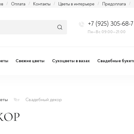
ов
/
Оплата
/
Контакты
/
Цветы в интерьере
/
Предоплата
/
+7 (925) 305-68-7
Пн—Вс 09:00—21:00
веты
Свежие цветы
Сухоцветы в вазах
Свадебные букет
кеты
Свадебный декор
КОР