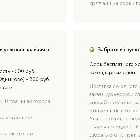
кратчайшие сроки п
и условии наличия в
Забрать из пунк
Срок бесплатного хр
сть - 500 руб.
календарных дней.
Одинцово) - 800 руб.
Доставка до одного
ности
заказа курьерской с
. В границах города
способ получения за
минимальных логист
ься сторонней
Мы оперативно пере
и уже на следующий
оставляется до
забрать его из пункт