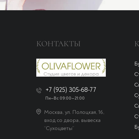
КОНТАКТЫ
Б
С
С
+7 (925) 305-68-77
С
Пн—Вс 09:00—21:00
С
Москва, ул. Полоцкая, 16,
С
вход со двора, вывеска
Б
“Сухоцветы”