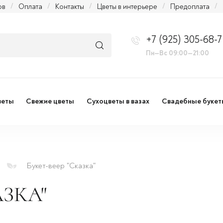
ов
/
Оплата
/
Контакты
/
Цветы в интерьере
/
Предоплата
/
+7 (925) 305-68-7
Пн—Вс 09:00—21:00
веты
Свежие цветы
Сухоцветы в вазах
Свадебные букет
Букет-веер "Сказка"
АЗКА"