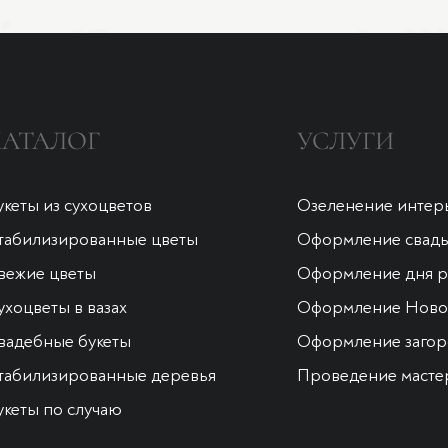
КАТАЛОГ
УСЛУГИ
укеты из сухоцветов
Озеленение интер
табилизированные цветы
Оформление свад
вежие цветы
Оформление дня 
ухоцветы в вазах
Оформление Новог
вадебные букеты
Оформление загор
табилизированные деревья
Проведение масте
укеты по случаю