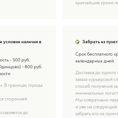
кратчайшие сроки п
и условии наличия в
Забрать из пунк
Срок бесплатного хр
сть - 500 руб.
календарных дней.
Одинцово) - 800 руб.
Доставка до одного
ности
заказа курьерской с
. В границах города
способ получения за
минимальных логист
ься сторонней
Мы оперативно пере
и уже на следующий
оставляется до
забрать его из пункт