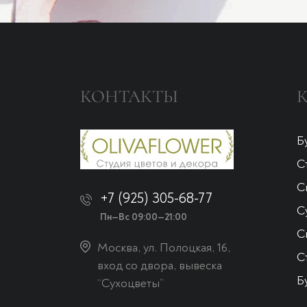
КОНТАКТЫ
Б
С
С
+7 (925) 305-68-77
С
Пн—Вс 09:00—21:00
С
Москва, ул. Полоцкая, 16,
С
вход со двора, вывеска
Б
“Сухоцветы”