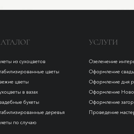
КАТАЛОГ
УСЛУГИ
укеты из сухоцветов
Озеленение интер
табилизированные цветы
Оформление свад
вежие цветы
Оформление дня 
ухоцветы в вазах
Оформление Новог
вадебные букеты
Оформление загор
табилизированные деревья
Проведение масте
укеты по случаю