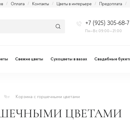
ов
/
Оплата
/
Контакты
/
Цветы в интерьере
/
Предоплата
/
+7 (925) 305-68-7
Пн—Вс 09:00—21:00
веты
Свежие цветы
Сухоцветы в вазах
Свадебные букет
Корзина с горшечными цветами
РШЕЧНЫМИ ЦВЕТАМИ