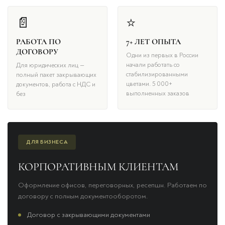
📄
⭐
РАБОТА ПО
7+ ЛЕТ ОПЫТА
ДОГОВОРУ
Одни из первых в России
начали работать со
Для юридических лиц —
стабилизированными
полный пакет закрывающих
цветами. 5 000+
документов, работа с НДС и
выполненных заказов
без
ДЛЯ БИЗНЕСА
КОРПОРАТИВНЫМ КЛИЕНТАМ
Оформление офисов, переговорных, ресепшн. Работаем по
договору с полным документооборотом.
Договор с закрывающими документами