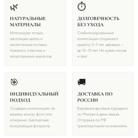
🌿
⏱
НАТУРАЛЬНЫЕ
ДОЛГОВЕЧНОСТЬ
МАТЕРИАЛЫ
БЕЗ УХОДА
Используем только
Стабилизированные
настоящие цветы и
композиции сохраняют
экологичные составы.
красоту 3–5 лет, деревья —
Никакого пластика и
до 10–15 лет. Не нужен полив
искусственных аналогов
и свет
🎯
🚚
ИНДИВИДУАЛЬНЫЙ
ДОСТАВКА ПО
ПОДХОД
РОССИИ
Создадим композицию по
Бережная доставка курьером
вашему эскизу, фото или
по Москве в день заказа.
описанию. Бесплатная
Отправка по РФ
консультация флориста
транспортными компаниями