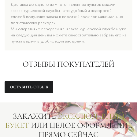
Доставка до одного из многочисленных пунктов выдачи
заказа курьерской службы - это удобный и недорогой
способ получения заказа в короткий срок при минимальных
логистических расходах.
Мы оперативно передаем ваш заказ курьерской службе и уже
на следующий день вы можете самостоятельно забрать его из
пункта выдачи в удобное для вас время.
ОТЗЫВЫ ПОКУПАТЕЛЕЙ
ОСТАВИТЬ ОТЗЫВ
ЗАКАЖИТЕ
ЭКСКЛЮЗИВНЫЙ
БУКЕТ
ИЛИ ЦЕЛОЕ ОФОРМЛЕНИЕ
ПРЯМО СЕЙЧАС